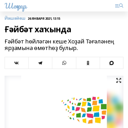
Шоңҡар
Йәшәйеш
26 ЯНВАРЯ 2021, 13:15
Ғәйбәт хаҡында
Ғәйбәт һөйләгән кеше Хоҙай Тәғәләнең
ярҙамына өмөтһөҙ булыр.