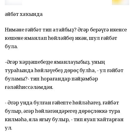
Ғәйбәт хаҡында
Нимәне ғәйбәт тип атайбыҙ? Әгәр берәүгә икенсе
кешене яманлап һөйләйбеҙ икән, шул ғәйбәт
була.
-Әгәр ҡәрҙәшебеҙҙе яманлауыбыҙ, уның
тураһында һөйләүебеҙ дөрөҫ булһа, - ул ғәйбәт
буламы?- тип һорағандар пәйҙәмбәр
ғәләйһиссәләмдән.
- Әгәр унда булған ғәйепте һөйләһәгеҙ, ғәйбәт
булыр, әгәр һөйләгәндәрегеҙ дөрөҫлөккә тура
килмәһә, яла яғыу булыр, - тип яуап ҡайтарған
ул.