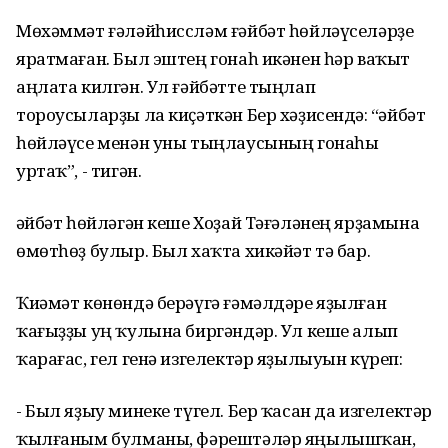
Мөхәммәт ғәләйһиссләм ғәйбәт һөйләүселәрҙе
яратмаған. Был эштең гонаһ икәнен һәр ваҡыт
аңлата килгән. Ул ғәйбәтте тыңлап
тороусыларҙы ла киҫәткән Бер хәҙисендә: “Ғәйбәт
һөйләүсе менән уны тыңлаусының гонаһы
уртаҡ”, - тигән.
Ғәйбәт һөйләгән кеше Хоҙай Тәғәләнең ярҙамына
өмөтһөҙ булыр. Был хаҡта хикәйәт тә бар.
Ҡиәмәт көнөндә берәүгә ғәмәлдәре яҙылған
ҡағыҙҙы уң ҡулына биргәндәр. Ул кеше алып
ҡарағас, гел генә изгелектәр яҙылыуын күреп:
- Был яҙыу минеке түгел. Бер ҡасан да изгелектәр
ҡылғаным булманы, фәрештәләр яңылышҡан,