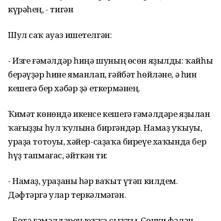
күрәһең, - тигән
Шул саҡ ауаз ишетелгән:
- Изге ғәмәлдәр һиңә шуның өсөн яҙылды: ҡайһы
берәүҙәр һине яманлап, ғәйбәт һөйләне, ә һин
кешегә бер хәбәр ҙә еткермәнең.
Ҡимәт көнөндә икенсе кешегә ғәмәлдәре яҙылан
ҡағыҙҙы һул ҡулына биргәндәр. Намаҙ уҡыуы,
ураҙа тотоуы, хәйер-саҙаҡа биреүе хаҡында бер
һүҙ тапмағас, әйткән ти:
- Намаҙ, ураҙаны һәр ваҡыт үтәп килдем.
Дәфтәргә улар теркәлмәгән.
- Бөтә ғәмәлдәрең юҡҡа сыҡты. Сөнки фәлән