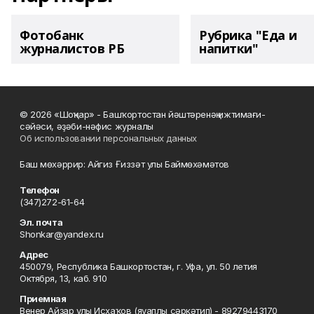
Фотобанк
Рубрика "Еда и
журналистов РБ
напитки"
© 2026 «Шоңҡар» - Башҡортостан йәштәренәң ижтимағи-
сәйәси, әҙәби-нәфис журналы
Об использовании персональных данных
Баш мөхәррир: Айгиз Ғиззәт улы Баймөхәмәтов
Телефон
(347)272-61-64
Эл. почта
Shonkar@yandex.ru
Адрес
450079, Республика Башкортостан, г. Уфа, ул. 50 летия
Октября, 13, каб. 910
Приемная
Венер Айҙар улы Исхаҡов (яуаплы сәркәтип) - 89279443170