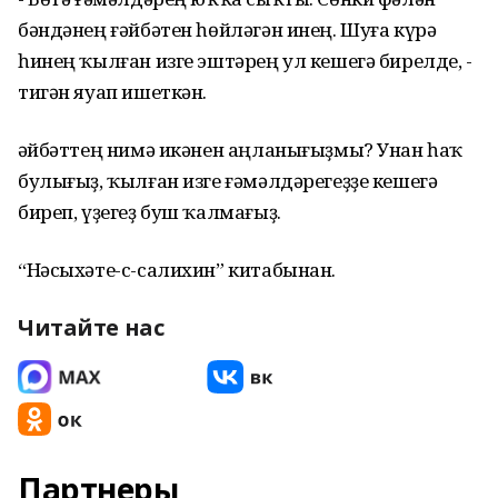
бәндәнең ғәйбәтен һөйләгән инең. Шуға күрә
һинең ҡылған изге эштәрең ул кешегә бирелде, -
тигән яуап ишеткән.
Ғәйбәттең нимә икәнен аңланығыҙмы? Унан һаҡ
булығыҙ, ҡылған изге ғәмәлдәрегеҙҙе кешегә
биреп, үҙегеҙ буш ҡалмағыҙ.
“Нәсыхәте-с-салихин” китабынан.
Читайте нас
Партнеры