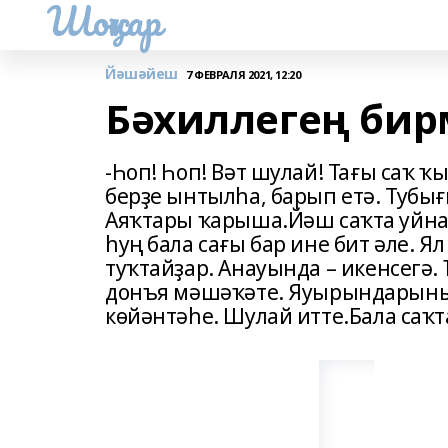
Шоңҡар
Йәшәйеш
7 ФЕВРАЛЯ 2021, 12:20
Бәхиллегең бир
-Һоп! Һоп! Вәт шулай! Тағы саҡ ҡ
берҙе ынтылһа, барып етә. Туб
Аяҡтары ҡарыша.Йәш саҡта уйна
һуң бала сағы бар ине бит әле. Я
туҡтайҙар. Анауында – икенсегә.
донъя мәшәҡәте. Яуырындарының
көйәнтәһе. Шулай итте.Бала саҡт