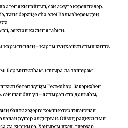
енә этеп яҡынайтып, сәй эсеүгә керештеләр.
Йә, тағы берәйҙе яһа әле! Көлмөһөрөмдөң
илә!
нмәй, аяҡтан ҡалып ятаһың.
!
ы ҡарсығының – ҡарты туңҡайып ятып китте.
ҙем! Бер ынтылһам, ышыра ла төшөрәм
ышҡып бөтөп ҡуйҙы Гөлмөһөр. Зәкәриәһен
сәй шәп бит ул – ялтырап ята донъяһы,
ҙың башы хәҙерге компьютер тигәненән
Ҡаланан рупор алдырған. Өйҙөң радиусынан
аса ла ҡысҡыра. Хайырсы икән, тиерҙәр