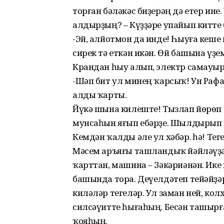
торған бәләкәс биҙерәң дә етер ин
алдырҙың? – Күҙҙәре упайып китте
-Эй, алйотмон да инде! Һыуға кеше 
сирек тә еткән икән. Өй башына үҙ
Крандан һыу алып, электр самауы
-Шәп бит ул минең ҡарсыҡ! Ун Ра
алды ҡарты.
Йүкә шына килеште! Тызлап йөрөп 
мунсаһын яғып ебәрҙе. Шылдырып т
Кемдән ҡалды әле ул хәбәр. Әһә! Т
Мәсем аръяғы ташландыҡ йәйләүҙәр
ҡарттан, машина – Зәкәриәнән. Ике
башында тора. Деүелдәтеп тейәйҙ
киләләр тегеләр. Ул заман ней, ко
силсәүитте һығаһың. Бесән ташырғ
ҡояһың.