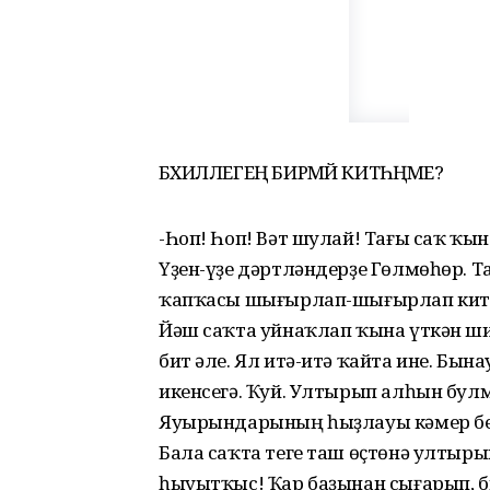
БӘХИЛЛЕГЕҢ БИРМӘЙ КИТӘҺӘҢМЕ?
-Һоп! Һоп! Вәт шулай! Тағы саҡ ҡын
Үҙен-үҙе дәртләндерҙе Гөлмөһөр. Т
ҡапҡасы шығырлап-шығырлап китә
Йәш саҡта уйнаҡлап ҡына үткән шиш
бит әле. Ял итә-итә ҡайта ине. Бын
икенсегә. Ҡуй. Ултырып алһын булм
Яуырындарының һыҙлауы кәмер бер 
Бала саҡта теге таш өҫтөнә ултырып
һыуытҡыс! Ҡар баҙынан сығарып, б