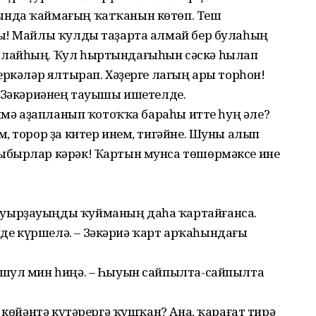
ында ҡаймағың ҡатҡанын көтөп. Теш
ры! Майлы ҡулды таҙарта алмай бер булаһың
олайһың. Ҡул һыртындағыһын сәскә һылап
еркәләр ялтырап. Хәҙерге лагың ары торһон!
а Зәкәриәнең тауышы ишетелде.
Нимә аҙапланып ҡотоҡҡа бараһы итте һуң әле?
, торор ҙа китер инем, тигәйне. Шуны алып
ыбырлар кәрәк! Ҡартын мунса төшөрмәксе ине
уырҙауыңды ҡуйманың даһа ҡартайғанса.
е күршелә. – Зәкәриә ҡарт арҡаһындағы
 шул мин һиңә. – Һыуын сайпылта-сайпылта
 көйәнтә күтәрергә ҡушҡан? Ана, ҡарағат тирә