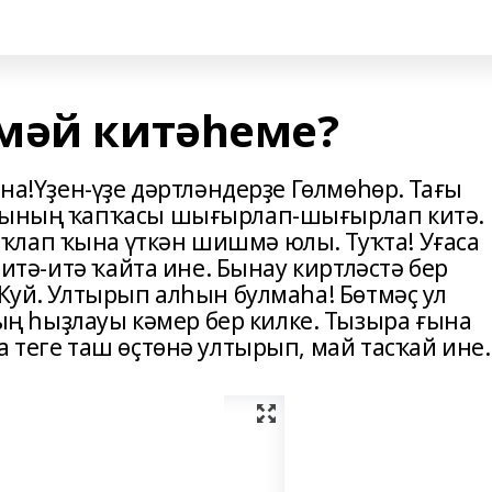
мәй китәһеме?
ына!Үҙен-үҙе дәртләндерҙе Гөлмөһөр. Тағы
ығының ҡапҡасы шығырлап-шығырлап китә.
ҡлап ҡына үткән шишмә юлы. Туҡта! Уғаса
л итә-итә ҡайта ине. Бынау киртләстә бер
 Ҡуй. Ултырып алһын булмаһа! Бөтмәҫ ул
 һыҙлауы кәмер бер килке. Тызыра ғына
а теге таш өҫтөнә ултырып, май тасҡай ине.