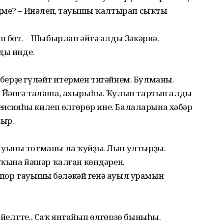
ңме? – Инәлеп, тауышы ҡалтырап сыҡты
п бөт. – Шыбырлап әйтә алды Зәкәриә.
ды инде.
, берҙе гүләйт итермен тигәйнем. Булманы.
 Йәнгә талаша, ахырыһы. Ҡулын тартып алды
Пенсияһы килеп өлгөрөр ине. Балаларына хәбәр
ҙыр.
уыны тотманы ла ҡуйҙы. Лып ултырҙы.
 ҡына йәшәр ҡалған көндәрен.
 Рупор тауышы бәләкәй генә ауыл урамын
йелтте.. Саҡ янтайып өлгөрҙө быныһы.