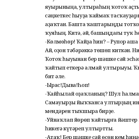
яуырыныңа, ултыраһың ҡотоҡ аҫт
сәңкеткес һыуҙа ҡаймаҡ тасҡауҙа
аҙаҡтан. Башта ҡаштарыңды тотҡ
ҡуяһың. Китә, әй, башыңдағы туҡ һ
-Көлмөһөр! Ҡайҙа һин? – Рупор аш
Ай, оҙон тәбәрәккә төшөп киткән. 
Ҡотоҡ һыуынан бер шәшке сәй эсһәм
ҡайтып еткерә алмай ултырыуы. Ҡ
бит әле.
-Ырас!Дыва!Һоп!
-Ҡайһылай оҙаҡланың? Шул һалма
Самауырҙы йыҡҡанса ултырҙың инд
мендәрен тыҡшыра бирҙе.
-Уйнаҡлап йөрөп ҡайтырға йәштер
һикегә күтәреп ултыртты.
-Атаҡ! Бер шәшке сәй өсөн кем һиңә