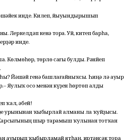
ндәшәйек инде. Килеп, йыуындырышып
ы. Леркелдәп кенә тора. Уй, китеп барһа,
рҙәр инде.
. Көлмөһөр, төрлө сағы булды. Рәнйеп
.
аһы? Йәшәй генә башлағайныҡсы. Һиңә лә ауыр
р.– Яулыҡ осо менән күҙен һөртөп алды
п ҡал, әбей!
Үҙе урынынан ҡыбырлай алманы ла ҡуйҙысы.
. – Ҡарсығының шыр тарамыш ҡулынан тотҡан
рҙан ауырып ҡыбырламай ятһаң, иртәнсәк тора