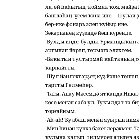
ла, өй һаһытып, ҡоймаҡ ҡоя, майҙа
башлаһаң, үсем ҡана ине. – Шулай 
бер-ике фонарь элеп ҡуйыр ине.
Зәкәриәнең күҙендә йәш күренде.
-Булды инде, булды. Урмандыҡын 
артынан йөрөп, төрмәгә эләктем.
-Ваҡытын тултырмай ҡайтҡаның с
ҡарпайтты.
-Шул йәнлектәрҙең күҙ йәше төшө
тартты Гөлмөһөр.
-Тағы. Анау Мәсемдә ятҡанда Никал
көсө менән саба ул. Туҡылдат та би
торғайным.
-Аһ-аһ! Ҡулбаш менән яуырын нимәг
-Мин һинән күпкә бәхетлерәкмен. Т
ҡулына ҡалып, тилмереп ятырға яҙ