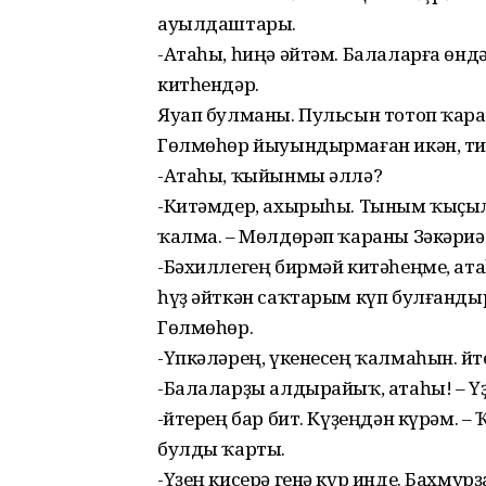
ауылдаштары.
-Атаһы, һиңә әйтәм. Балаларға ө
китһендәр.
Яуап булманы. Пульсын тотоп ҡаран
Гөлмөһөр йыуындырмаған икән, тие
-Атаһы, ҡыйынмы әллә?
-Китәмдер, ахырыһы. Тыным ҡыҫыла
ҡалма. – Мөлдөрәп ҡараны Зәкәриә
-Бәхиллегең бирмәй китәһеңме, ат
һүҙ әйткән саҡтарым күп булғанды
Гөлмөһөр.
-Үпкәләрең, үкенесең ҡалмаһын. Әйте
-Балаларҙы алдырайыҡ, атаһы! – 
-Әйтерең бар бит. Күҙеңдән күрәм
булды ҡарты.
-Үҙең кисерә генә күр инде. Бахму