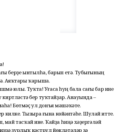
а!
ағы берҙе ынтылһа, барып етә. Тубығының
. Аяҡтары ҡарыша.
мә юлы. Туҡта! Уғаса һуң бала сағы бар ине
ау киртләстә бер туҡтайҙар. Анауында –
аһа! Бөтмәҫ ул донъя мәшәҡәте.
килке. Тызыра ғына көйәнтәһе. Шулай итте.
, май тасҡай ине. Ҡайҙа һиңә хәҙергәләй
иҙрә ҙурлыҡ кәстрүл йөкләтәләр ҙә