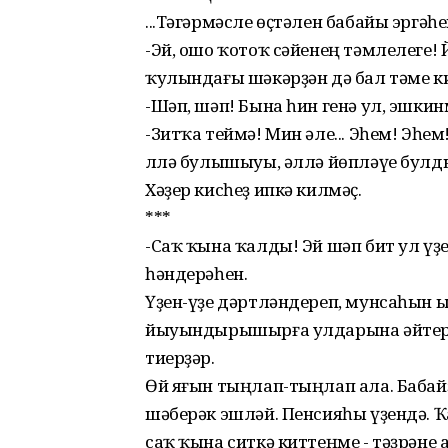
...Тәгәрмәсле өҫтәлен бабайы эргәһ
-Эй, ошо ҡотоҡ сәйенең тәмлелеге! 
ҡулындағы шәкәрҙән дә бал тәме к
-Шәп, шәп! Бына һин генә ул, эшки
-Зитҡа теймә! Мин әле... Эһем! Эһем
Әллә булышыуы, әллә йөпләүе булд
Хәҙер кисһеҙ ипкә килмәҫ.
***
-Саҡ ҡына ҡалды! Эй шәп бит ул ү
һәндерәһен.
Үҙен-үҙе дәртләндереп, мунсаһын 
йыуындырышырға улдарына әйтер. Ә
тиерҙәр.
Өй яғын тыңлап-тыңлап ала. Бабай
шәберәк эшләй. Пенсияһы үҙендә. 
саҡ ҡына ситкә киттеңме - тәҙрәне 