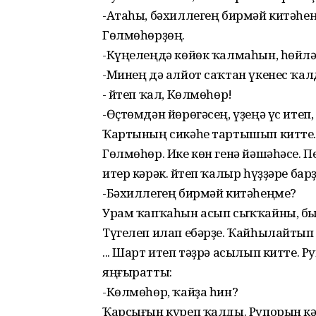
-Атаһы, бәхиллегең бирмәй китәһе
Гөлмөһөрҙөң.
-Күңелеңдә көйөк ҡалмаһын, һөйлә
-Минең дә алйот саҡтан үкенес ҡал
- Әйтеп ҡал, Көлмөһөр!
-Өҫтөмдән йөрөгәсең, үҙеңә үс итеп
Ҡартының сикәһе тартышып китте.
Гөлмөһөр. Ике көн генә йәшәһәсе. 
итер кәрәк. Әйтеп ҡалыр һүҙҙәре бар
-Бәхиллегең бирмәй китәһеңме?
Урам ҡапҡаһын асып сыҡҡайны, бы
Түгелеп илап ебәрҙе. Ҡайһылайтып
... Шарт итеп тәҙрә асылып китте.
яңғыратты:
-Көлмөһөр, ҡайҙа һин?
Ҡарсығын күреп ҡалды. Рупорын кә