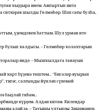
 һуған ҡыҙҙыра инем. Ажғыртып нитә
ҙа ситкәрәк шылды Гөлмөһөр. Шәп сағы булһа,
аттым, үҙемдекен һаттым. Шул урман ите
ер булып ҡалдысы. – Гөлмөһөр ҡолаҡтарын
п торалыр инде. – Мышҡылдата танауын
ай ҡарт һүҙенә төштөм... “Бисәләр яуырын
р”, тигәс, салғыңды йүнләп сүкемәй
ә һыҙлай тиһәм...
әрбиәңде күрҙем. Алдан китәм. Килендәр
маны алай ҙа. – Тауышы ултырҙы Зәкәриәнең.