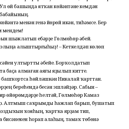
е. Ул өй башында ятҡан көйәнтәне кемдән
 бабайының.
көйәнтә менән генә йөрөй икән, тиһәмсе. Бер
ем мендем!
рын шыжлатып ебәрҙе Гөлмөһөр әбей.
фаэлыңа алыштырғыһыҙ! – Кеткелдәп көлөп
сәйен ултыртты әбейе. Борҡолдатып
а баҫа алмаған аяғы яҙылып китте.
еге башҡортса һөйләшкән Никалай ҡарттан.
ҙең береһендә бесән эшләйҙәр. Сабын –
 ир өйөрөмдәрҙе һелтәй, Гөлмөһөр Камаз
әр. Алтмыш саҡрымды һажлап барып, бушатып
лхоздыҡын ҡояһың, ҡартҡа ярҙам тип,
а бисәнекен һорап алаһың, тамаҡ төбөнә