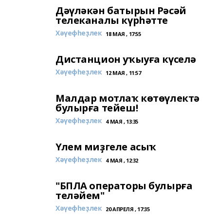
Дәүләкән батырын Рәсәй
телеканалы күрһәтте
Хәүефһеҙлек
18 МАЯ , 17:55
Дистанцион уҡыуға күселә
Хәүефһеҙлек
12 МАЯ , 11:57
Малдар мотлаҡ көтөүлектә
булырға тейеш!
Хәүефһеҙлек
4 МАЯ , 13:35
Үлем миҙгеле асыҡ
Хәүефһеҙлек
4 МАЯ , 12:32
"БПЛА операторы булырға
теләйем"
Хәүефһеҙлек
20 АПРЕЛЯ , 17:35