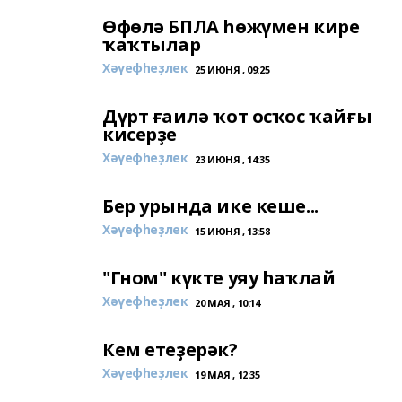
Өфөлә БПЛА һөжүмен кире
ҡаҡтылар
Хәүефһеҙлек
25 ИЮНЯ , 09:25
Дүрт ғаилә ҡот осҡос ҡайғы
кисерҙе
Хәүефһеҙлек
23 ИЮНЯ , 14:35
Бер урында ике кеше...
Хәүефһеҙлек
15 ИЮНЯ , 13:58
"Гном" күкте уяу һаҡлай
Хәүефһеҙлек
20 МАЯ , 10:14
Кем етеҙерәк?
Хәүефһеҙлек
19 МАЯ , 12:35