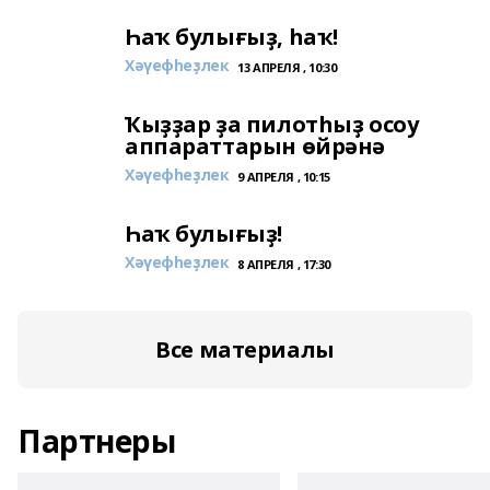
Һаҡ булығыҙ, һаҡ!
Хәүефһеҙлек
13 АПРЕЛЯ , 10:30
Ҡыҙҙар ҙа пилотһыҙ осоу
аппараттарын өйрәнә
Хәүефһеҙлек
9 АПРЕЛЯ , 10:15
Һаҡ булығыҙ!
Хәүефһеҙлек
8 АПРЕЛЯ , 17:30
Все материалы
Партнеры