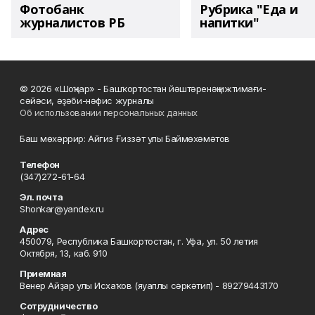
Фотобанк
Рубрика "Еда и
журналистов РБ
напитки"
© 2026 «Шоңҡар» - Башҡортостан йәштәренәң ижтимағи-
сәйәси, әҙәби-нәфис журналы
Об использовании персональных данных
Баш мөхәррир: Айгиз Ғиззәт улы Баймөхәмәтов
Телефон
(347)272-61-64
Эл. почта
Shonkar@yandex.ru
Адрес
450079, Республика Башкортостан, г. Уфа, ул. 50 летия
Октября, 13, каб. 910
Приемная
Венер Айҙар улы Исхаҡов (яуаплы сәркәтип) - 89279443170
Сотрудничество