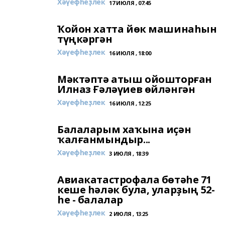
Хәүефһеҙлек
17 ИЮЛЯ , 07:45
Ҡойон хатта йөк машинаһын
түңкәргән
Хәүефһеҙлек
16 ИЮЛЯ , 18:00
Мәктәптә атыш ойошторған
Илназ Ғәләүиев өйләнгән
Хәүефһеҙлек
16 ИЮЛЯ , 12:25
Балаларым хаҡына иҫән
ҡалғанмындыр...
Хәүефһеҙлек
3 ИЮЛЯ , 18:39
Авиакатастрофала бөтәһе 71
кеше һәләк була, уларҙың 52-
һе - балалар
Хәүефһеҙлек
2 ИЮЛЯ , 13:25