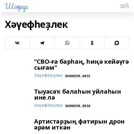
Шоңҡар
Хәүефһеҙлек
"СВО-ға барһаң, һиңә кейәүгә
сығам"
Хәүефһеҙлек
30 ИЮЛЯ , 04:15
Тыуасаҡ балаһын уйлаһын
ине лә
Хәүефһеҙлек
26 ИЮЛЯ , 03:36
Артистарҙың фатирын дрон
әрәм иткән